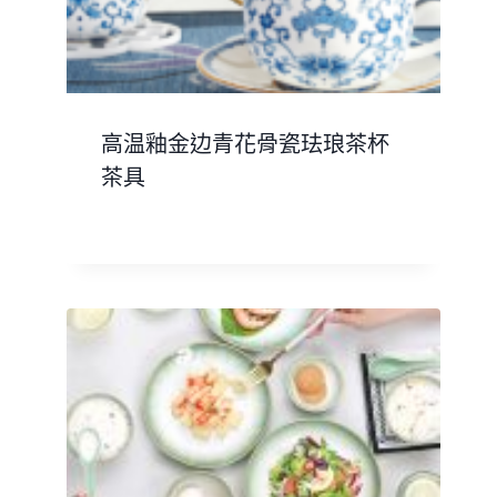
高温釉金边青花骨瓷珐琅茶杯
茶具