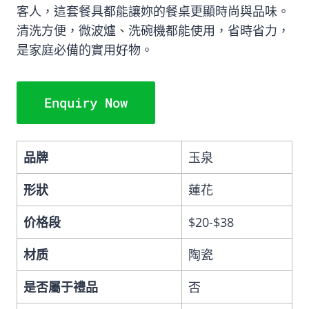
客人，這套餐具都能讓妳的餐桌更顯時尚與品味。
清洗方便，微波爐、洗碗機都能使用，省時省力，
是家庭必備的實用好物。
Enquiry Now
品牌
玉泉
形狀
蓮花
价格段
$20-$38
材质
陶瓷
是否屬于禮品
否