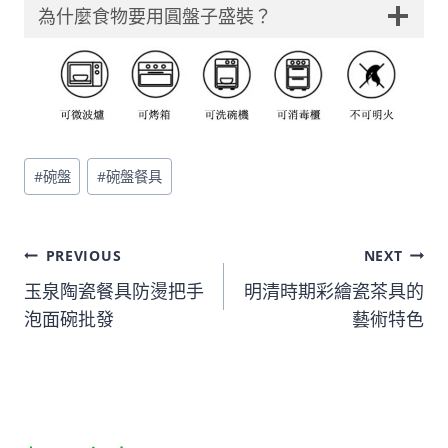
為什麼食物要用圓盤子盛裝？
Post
#
碗盤
#
碗盤餐具
Tags:
文
PREVIOUS
NEXT
玉泉陶瓷餐具防燙把手
明清時期彩繪瓷茶具的
章
泡面碗批發
藝術特色
導
覽