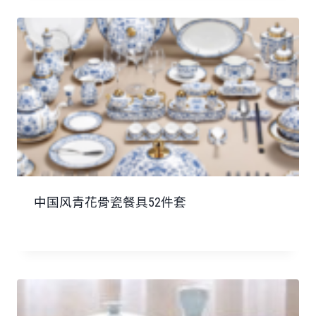
中国风青花骨瓷餐具52件套