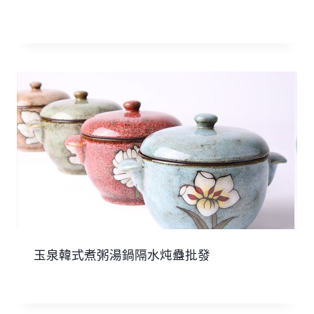
玉泉韓式煮粥湯鍋隔水炖蠱批發