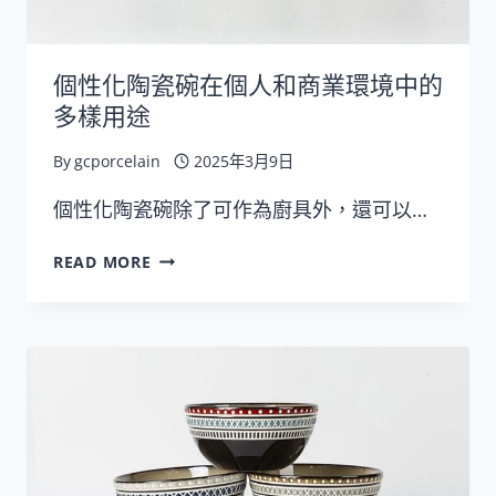
個性化陶瓷碗在個人和商業環境中的
多樣用途
By
gcporcelain
2025年3月9日
個性化陶瓷碗除了可作為廚具外，還可以…
個
READ MORE
性
化
陶
瓷
碗
在
個
人
和