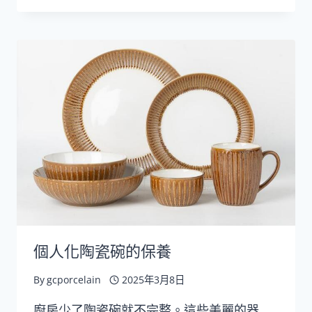
選
擇
完
美
的
個
性
化
陶
瓷
碗
個人化陶瓷碗的保養
By
gcporcelain
2025年3月8日
廚房少了陶瓷碗就不完整。這些美麗的器…