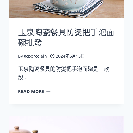
玉泉陶瓷餐具防燙把手泡面
碗批發
By
gcporcelain
2024年5月15日
玉泉陶瓷餐具的防燙把手泡面碗是一款
設…
玉
READ MORE
泉
陶
瓷
餐
具
防