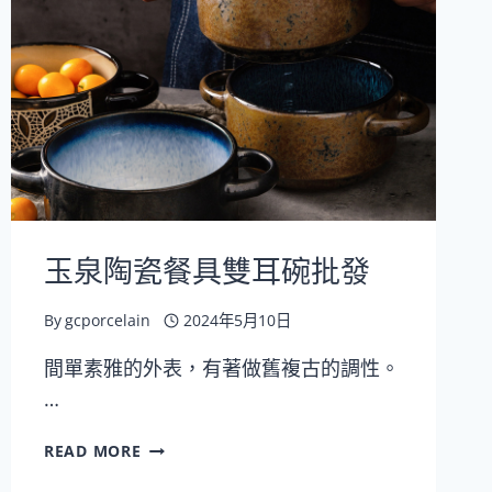
碗
烘
焙
烤
盤
批
發
玉泉陶瓷餐具雙耳碗批發
By
gcporcelain
2024年5月10日
間單素雅的外表，有著做舊複古的調性。
…
玉
READ MORE
泉