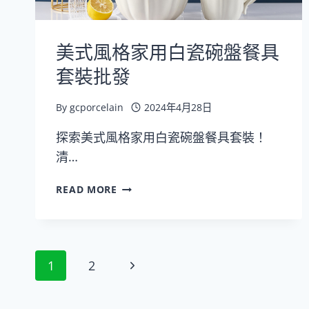
美式風格家用白瓷碗盤餐具
套裝批發
By
gcporcelain
2024年4月28日
探索美式風格家用白瓷碗盤餐具套裝！
清…
美
READ MORE
式
風
格
家
Page
Next
1
2
用
白
Page
瓷
navigation