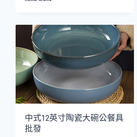
泉
簡
約
風
格
6
英
寸
浮
雕
陶
瓷
沙
拉
碗
&
中式12英寸陶瓷大碗公餐具
果
盤
批發
批