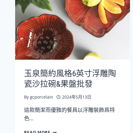
具
沙
拉
碗
西
餐
盤
四
件
套
玉泉簡約風格6英寸浮雕陶
批
發
瓷沙拉碗&果盤批發
By
gcporcelain
2024年5月13日
這款簡潔而優雅的餐具以浮雕裝飾爲特
色…
玉
READ MORE