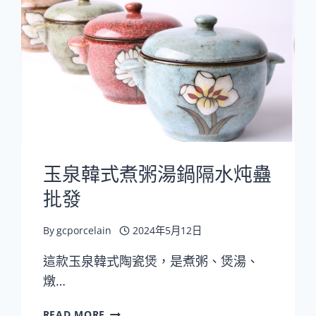
燙
把
手
泡
面
碗
批
發
玉泉韓式煮粥湯鍋隔水炖蠱
批發
By
gcporcelain
2024年5月12日
這款玉泉韓式陶瓷煲，是煮粥、煲湯、
燉…
玉
READ MORE