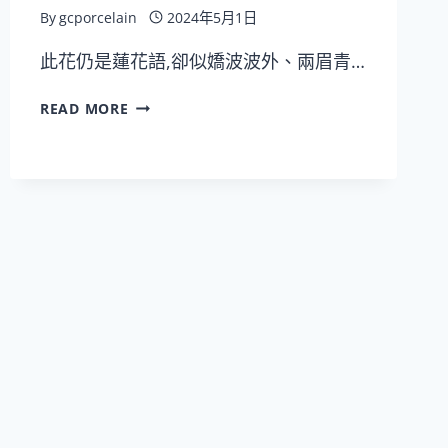
By
gcporcelain
2024年5月1日
此花仍是蓮花語,卻似嬌波波外、兩眉青…
北
READ MORE
歐
INS
風
格
家
用
客
廳
茶
幾
沙
拉
碗
&