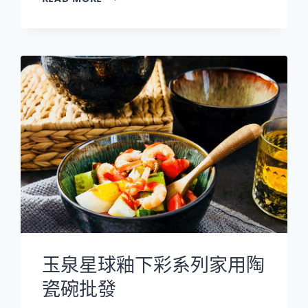
泉
韓
式
煮
粥
湯
鍋
隔
水
炖
蠱
批
發
玉泉星球釉下彩系列家用陶
瓷碗批發