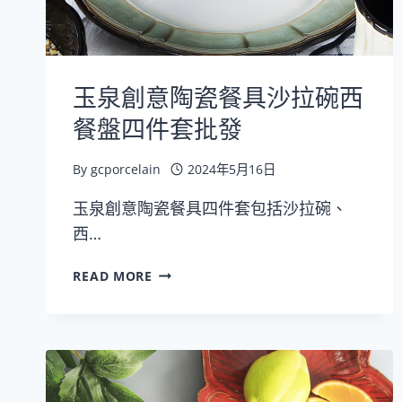
玉泉創意陶瓷餐具沙拉碗西
餐盤四件套批發
By
gcporcelain
2024年5月16日
玉泉創意陶瓷餐具四件套包括沙拉碗、
西…
玉
READ MORE
泉
創
意
陶
瓷
餐