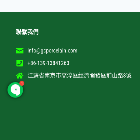
碗
盤
餐
具
套
聯繫我們
裝
批
info@gcporcelain.com
發
+86-139-13841263
江蘇省南京市高淳區經濟開發區荊山路8號
1