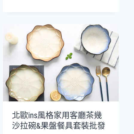
陶
瓷
餐
具
雙
耳
碗
批
發
北歐ins風格家用客廳茶幾
沙拉碗&果盤餐具套裝批發