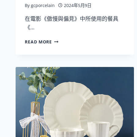
發
By
gcporcelain
2024年5月9日
在電影《傲慢與偏見》中所使用的餐具
《…
中
READ MORE
式
12
英
寸
陶
瓷
大
碗
公
餐
具
批
發