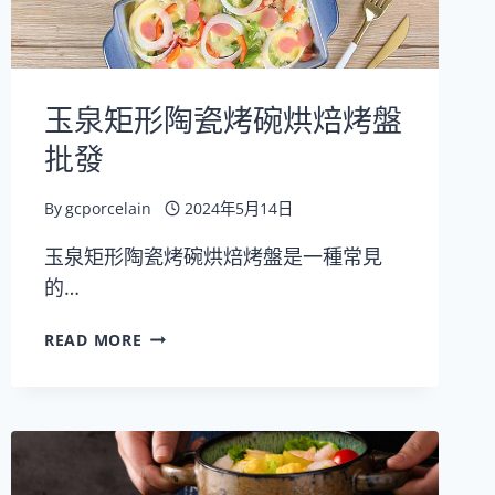
玉泉矩形陶瓷烤碗烘焙烤盤
批發
By
gcporcelain
2024年5月14日
玉泉矩形陶瓷烤碗烘焙烤盤是一種常見
的…
玉
READ MORE
泉
矩
形
陶
瓷
烤