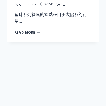
By
gcporcelain
2024年5月3日
星球系列餐具的靈感來自于太陽系的行
星…
玉
READ MORE
泉
星
球
釉
下
彩
系
列
家
用
陶
瓷
碗