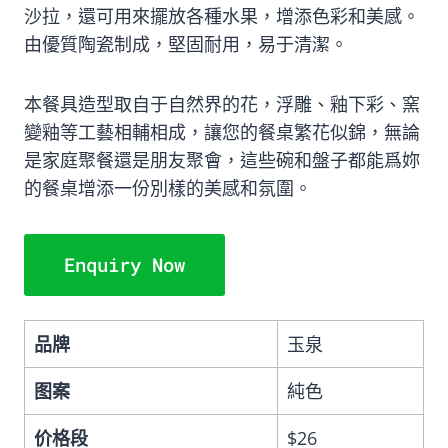
沙拉，還可用來擺放各種水果，增添色彩和美感。
由優質陶瓷制成，堅固耐用，易于清潔。
本餐具造型取自于自然界的花，浮雕、釉下彩、窯
變釉等工藝相輔相成，讓您的餐桌繁花似錦，無論
是家庭聚餐還是朋友聚會，這些碗和盤子都能爲妳
的餐桌增添一份別樣的美感和氛圍。
Enquiry Now
品牌
玉泉
图案
純色
价格段
$26