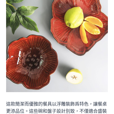
這款簡潔而優雅的餐具以浮雕裝飾爲特色，讓餐桌
更添品位。這些碗和盤子設計別致，不僅適合盛裝