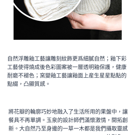
自然浮雕釉工藝讓雕刻紋飾更爲細膩自然；釉下彩
工藝使得燒成後色彩圖案被一層透明釉保護，健康
耐磨不褪色；窯變釉工藝讓釉面上産生星星點點的
點綴，凸顯質感。
將花瓣的輪廓巧妙地融入了生活所用的果盤中，讓
餐具不再單調。玉泉的設計師們滿懷激情，開拓創
新。大自然乃至身邊的一草一木都是我們攝取靈感