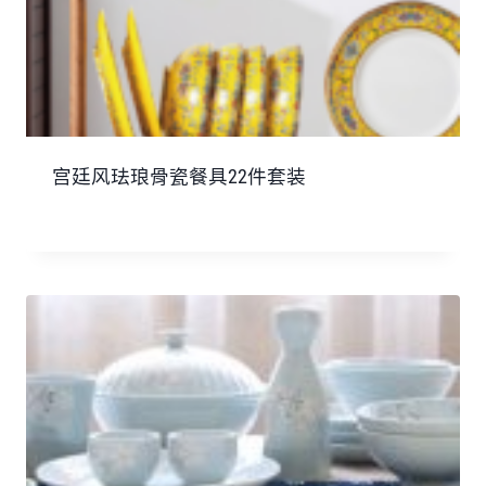
宫廷风珐琅骨瓷餐具22件套装