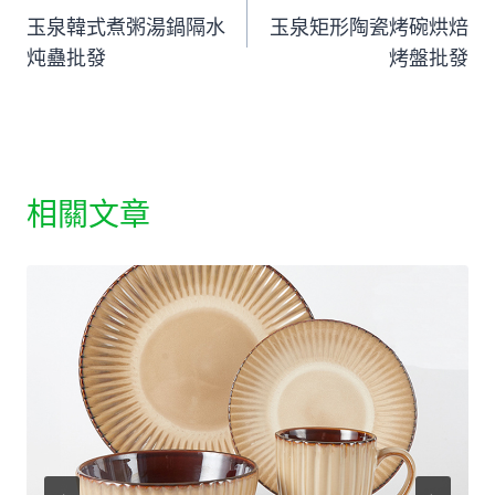
玉泉韓式煮粥湯鍋隔水
玉泉矩形陶瓷烤碗烘焙
章
炖蠱批發
烤盤批發
導
覽
相關文章