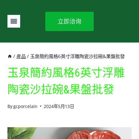
Skip
to
立即洽询
content
/
産品
/
玉泉簡約風格6英寸浮雕陶瓷沙拉碗&果盤批發
玉泉簡約風格6英寸浮雕
陶瓷沙拉碗&果盤批發
By
gcporcelain
2024年5月13日