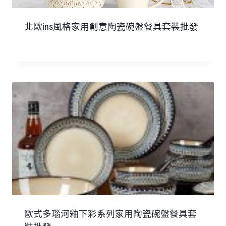
北歐ins風格家用創意陶瓷碗盤餐具套裝批發
歐式多瑙河釉下彩系列家用陶瓷碗盤餐具套