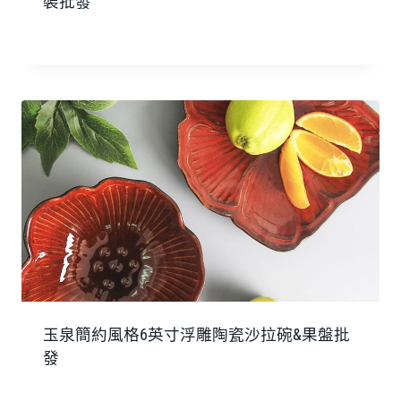
裝批發
玉泉簡約風格6英寸浮雕陶瓷沙拉碗&果盤批
發