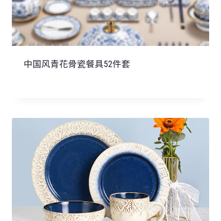
中国风青花骨瓷餐具52件套