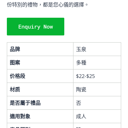
份特別的禮物，都是您心儀的選擇。
Enquiry Now
品牌
玉泉
图案
多種
价格段
$22-$25
材质
陶瓷
是否屬于禮品
否
適用對象
成人