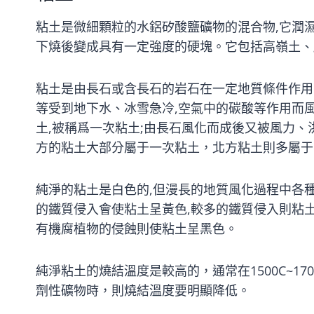
粘土是微細顆粒的水鋁矽酸鹽礦物的混合物,它潤濕
下燒後變成具有一定強度的硬塊。它包括高嶺土、
粘土是由長石或含長石的岩石在一定地質條件作用
等受到地下水、冰雪急冷,空氣中的碳酸等作用而
土,被稱爲一次粘土;由長石風化而成後又被風力
方的粘土大部分屬于一次粘土，北方粘土則多屬于
純淨的粘土是白色的,但漫長的地質風化過程中各
的鐵質侵入會使粘土呈黃色,較多的鐵質侵入則粘土
有機腐植物的侵蝕則使粘土呈黑色。
純淨粘土的燒結溫度是較高的，通常在1500C~1
劑性礦物時，則燒結溫度要明顯降低。