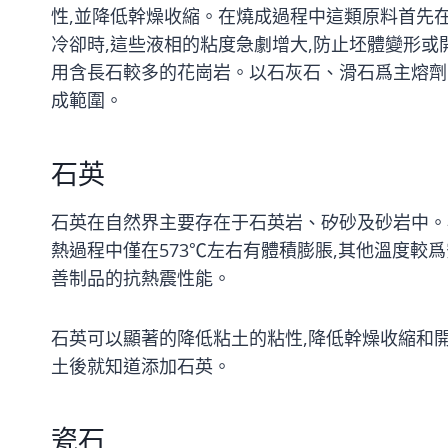
性,並降低幹燥收縮。在燒成過程中這類原料首先在
冷卻時,這些液相的粘度急劇增大,防止坯體變形或
用含長石較多的花崗岩。以石灰石、滑石爲主熔劑
成範圍。
石英
石英在自然界主要存在于石英岩、矽砂及砂岩中。石
熱過程中僅在573℃左右有體積膨脹,其他溫度較
善制品的抗熱震性能。
石英可以顯著的降低粘土的粘性,降低幹燥收縮和
土後就知道添加石英。
瓷石