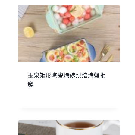
玉泉矩形陶瓷烤碗烘焙烤盤批
發