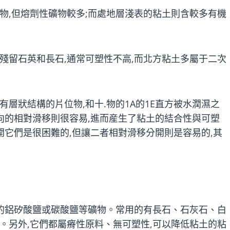
物,但熔劑性礦物較多;而處地層淺表的粘土則含較多有機
殘留石英和長石,通常可塑性不高,而北方粘土多屬于二次
層狀結構的片位物,和十.物的1A的1E直方被水潤濕之
向的相對滑移則很容易,進而産生了粘土的結合性與可塑
開它們是很困難的,但讓二者相對滑移分開則是容易的,其
)的鋁矽酸鹽或碳酸鹽等礦物。常用的有長石、石灰石、白
。另外,它們都屬瘠性原料、無可塑性,可以降低粘土的粘