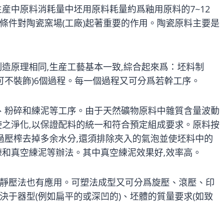
産中原料消耗量中坯用原料耗量約爲釉用原料的7~12
條件對陶瓷窯場(工廠)起著重要的作用。陶瓷原料主要是
造原理相同,生産工藝基本一致,綜合起來爲：坯料制
可不裝飾)6個過程。每一個過程又可分爲若幹工序。
料、粉碎和練泥等工序。由于天然礦物原料中雜質含量波動
使之淨化,以保證配料的統一和符合預定組成要求。原料按
過壓榨去掉多余水分,還須排除夾入的氣泡並使坯料中的
練和真空練泥等辦法。其中真空練泥效果好,效率高。
靜壓法也有應用。可塑法成型又可分爲旋壓、滾壓、印
于器型(例如扁平的或深凹的)、坯體的質量要求(如致