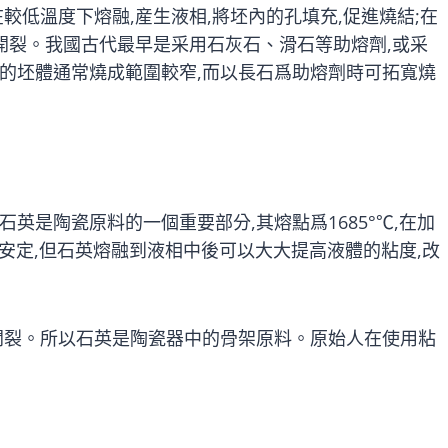
較低溫度下熔融,産生液相,將坯內的孔填充,促進燒結;在
開裂。我國古代最早是采用石灰石、滑石等助熔劑,或采
的坯體通常燒成範圍較窄,而以長石爲助熔劑時可拓寬燒
英是陶瓷原料的一個重要部分,其熔點爲1685°℃,在加
爲安定,但石英熔融到液相中後可以大大提高液體的粘度,改
開裂。所以石英是陶瓷器中的骨架原料。原始人在使用粘