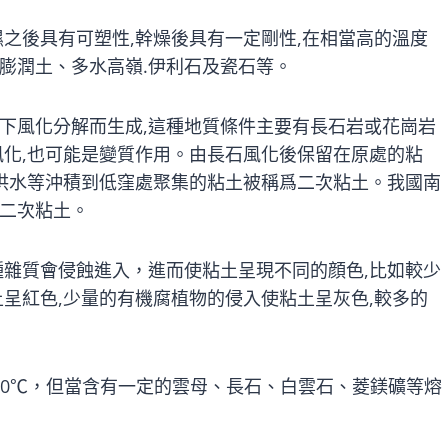
之後具有可塑性,幹燥後具有一定剛性,在相當高的溫度
膨潤土、多水高嶺.伊利石及瓷石等。
下風化分解而生成,這種地質條件主要有長石岩或花崗岩
風化,也可能是變質作用。由長石風化後保留在原處的粘
、洪水等沖積到低窪處聚集的粘土被稱爲二次粘土。我國南
二次粘土。
種雜質會侵蝕進入，進而使粘土呈現不同的顔色,比如較少
呈紅色,少量的有機腐植物的侵入使粘土呈灰色,較多的
700℃，但當含有一定的雲母、長石、白雲石、菱鎂礦等熔