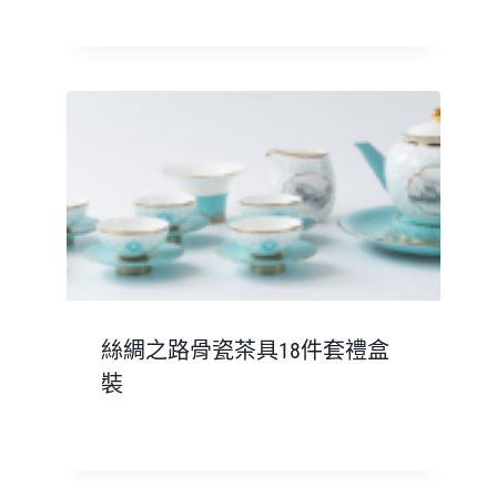
絲綢之路骨瓷茶具18件套禮盒
裝