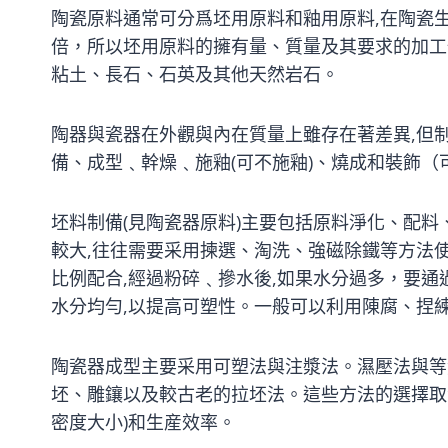
陶瓷原料通常可分爲坯用原料和釉用原料,在陶瓷生
倍，所以坯用原料的擁有量、質量及其要求的加工
粘土、長石、石英及其他天然岩石。
陶器與瓷器在外觀與內在質量上雖存在著差異,但制
備、成型﹑幹燥﹑施釉(可不施釉)、燒成和裝飾（
坯料制備(見陶瓷器原料)主要包括原料淨化、配
較大,往往需要采用揀選、淘洗、強磁除鐵等方法
比例配合,經過粉碎﹑摻水後,如果水分過多，要通
水分均勻,以提高可塑性。一般可以利用陳腐、捏
陶瓷器成型主要采用可塑法與注漿法。濕壓法與等
坯、雕鑲以及較古老的拉坯法。這些方法的選擇取決
密度大小)和生産效率。