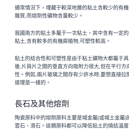
通常情況下，埋藏于較深地層的粘土含較少的有機
雜質,而熔劑性礦物含量較少。
我國南方的粘土多屬于一次粘土，其中含有一定的
粘土,含有較多的有機腐植物,可塑性較高。
粘土的結合性和可塑性是由于粘土礦物大都屬于具有
後,片與片之間的垂直方向吸附力很大,但在平行方
性。例如,兩片玻璃之間存有少許水時,要想直接拉
道理是一樣的。
長石及其他熔劑
陶瓷原料中的熔劑原料主要是堿金屬(或堿土金屬
雲石、滑石。這類原料都可以降低粘土的燒結溫度